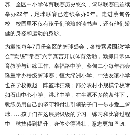
养。全区中小学体育联赛历史悠久，篮球联赛已连续
举办22年，足球联赛已连续举办6年。走进蔡甸各
校，校园里不仅有孩子们琅琅的读书声，还有他们矫
健的身姿和运动的身影。
为迎接每年7月份全区的篮球盛会，各校紧紧围绕“学
会”“勤练”“常赛”六字真言开展体育活动，勤抓日常体
育教学与训练工作。幸福路中学、蔡甸二小每年都会
隆重举办校级篮球赛；恒大绿洲小学、中法友谊小学
也在学校掀起一阵篮球狂潮；部分农村小规模学校诸
如石山中心小学、洪北中学，在生源不多的条件下，
教练员用自己的坚守和付出引领孩子们一步步爱上篮
球……孩子们在这层层级级的学习、练习和比赛过程
中，球技得到提升，身体变得强壮，意志更加坚韧。