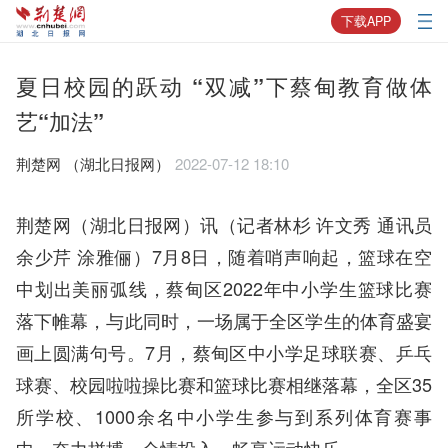
下载APP
夏日校园的跃动 “双减”下蔡甸教育做体
艺“加法”
荆楚网 ​（湖北日报网）
2022-07-12 18:10
荆楚网（湖北日报网）讯（记者林杉 许文秀 通讯员
余少芹 涂雅俪）7月8日，随着哨声响起，篮球在空
中划出美丽弧线，蔡甸区2022年中小学生篮球比赛
落下帷幕，与此同时，一场属于全区学生的体育盛宴
画上圆满句号。7月，蔡甸区中小学足球联赛、乒乓
球赛、校园啦啦操比赛和篮球比赛相继落幕，全区35
所学校、1000余名中小学生参与到系列体育赛事