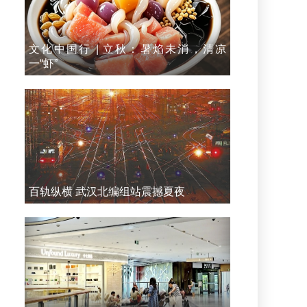
文化中国行 | 立秋：暑焰未消，清凉
一“虾”
百轨纵横 武汉北编组站震撼夏夜