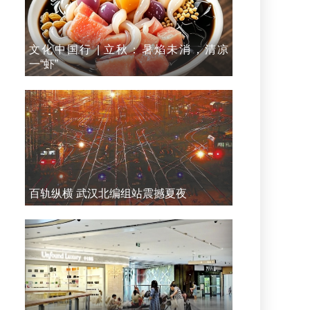
文化中国行 | 立秋：暑焰未消，清凉
一“虾”
百轨纵横 武汉北编组站震撼夏夜