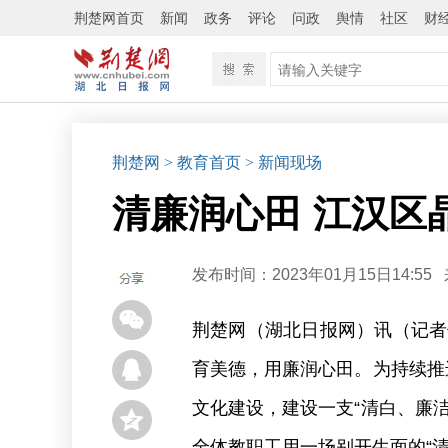
荆楚网首页
新闻
政务
评论
问政
舆情
社区
财
荆楚网
> 教育首页
> 新闻现场
清廉润心田 江汉区
发布时间：2023年01月15日14:55
荆楚网（湖北日报网）讯（记者
育美德，用廉润心田。为持续推
文化建设，建设一支“清白、廉
全体教职工用一场别开生面的“清