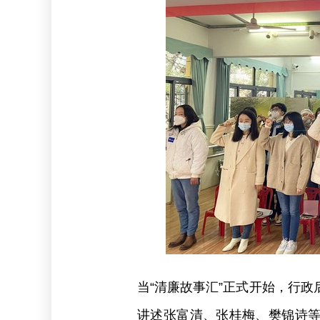
当“清廉故事汇”正式开始，行
讲述张富清、张桂梅、樊锦诗