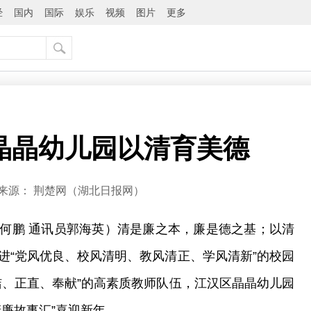
经
国内
国际
娱乐
视频
图片
更多
晶晶幼儿园以清育美德
来源：
荆楚网（湖北日报网）
何鹏 通讯员郭海英）清是廉之本，廉是德之基；以清
进“党风优良、校风清明、教风清正、学风清新”的校园
洁、正直、奉献”的高素质教师队伍，江汉区晶晶幼儿园
廉故事汇”喜迎新年。