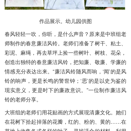
作品展示。幼儿园供图
春风轻轻一吹，你听，是什么声音？原来是中班组老
师制作的春意廉洁风铃。老师们准备了树干、粘土、
彩泥、麻绳，再去草坪上捡一些树叶、树枝、花朵，
创造出独特的春意廉洁风铃，把知廉、敬廉、学廉的
情感充分表达出来。“廉洁风铃随风而响，‘闻’的是风
铃的响声，更是长鸣的警世钟；‘思’的是以史为鉴的
现实意义，更是时下的廉政意识。”一位制作廉洁风
铃的老师分享。
大班组的老师们用花贴画的方式展现清廉文化。她们
在花树下拾起掉落的花瓣，红的、粉的、黄的……在
草地上收集各式各样的叶子，寻找适合的材料，利用