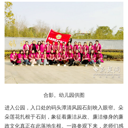
合影。幼儿园供图
进入公园，入口处的码头潭清风园石刻映入眼帘。朵
朵莲花扎根于石刻，象征着廉洁从政、廉洁修身的廉
政文化真正在此落地生根。一路参观下来，老师们感