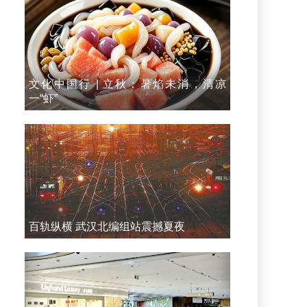
文化中国行 | 立秋：暑焰未消，清凉
一“虾”
百轨纵横 武汉北编组站震撼夏夜