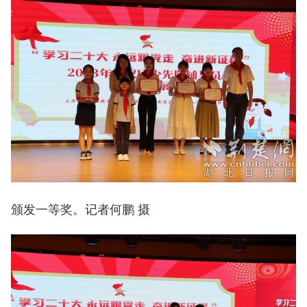
颁发一等奖。记者何鹏 摄