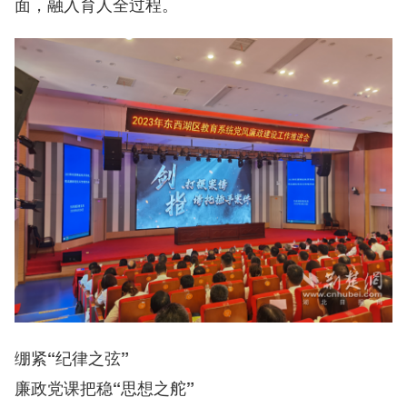
面，融入育人全过程。
绷紧“纪律之弦”
廉政党课把稳“思想之舵”