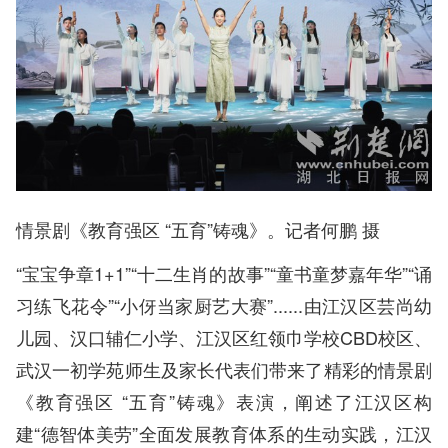
情景剧《教育强区 “五育”铸魂》。记者何鹏 摄
“宝宝争章1+1”“十二生肖的故事”“童书童梦嘉年华”“诵
习练飞花令”“小伢当家厨艺大赛”......由江汉区芸尚幼
儿园、汉口辅仁小学、江汉区红领巾学校CBD校区、
武汉一初学苑师生及家长代表们带来了精彩的情景剧
《教育强区 “五育”铸魂》表演，阐述了江汉区构
建“德智体美劳”全面发展教育体系的生动实践，江汉