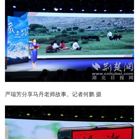
严瑞芳分享马丹老师故事。记者何鹏 摄