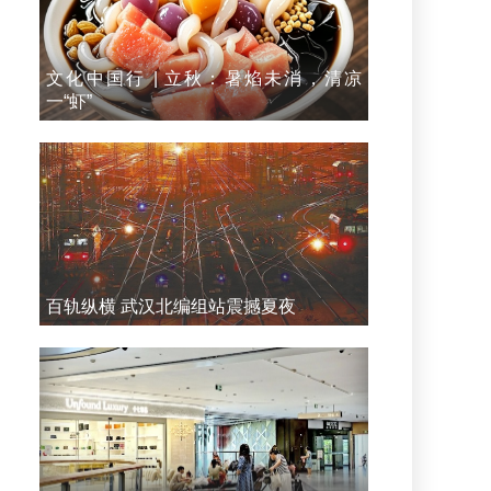
文化中国行 | 立秋：暑焰未消，清凉
一“虾”
百轨纵横 武汉北编组站震撼夏夜