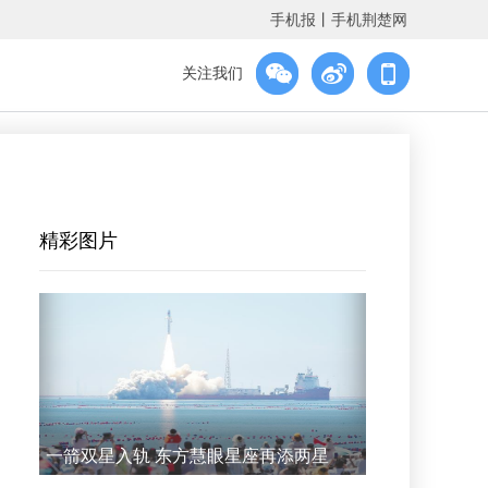
手机报
丨
手机荆楚网
关注我们
精彩图片
一箭双星入轨 东方慧眼星座再添两星