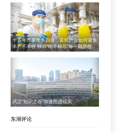
十五年产量增长四倍，富民产业如何避免
丰产不丰收 秭归“吃干榨尽”每一颗脐橙
武汉“知识之谷”加速照进现实
东湖评论